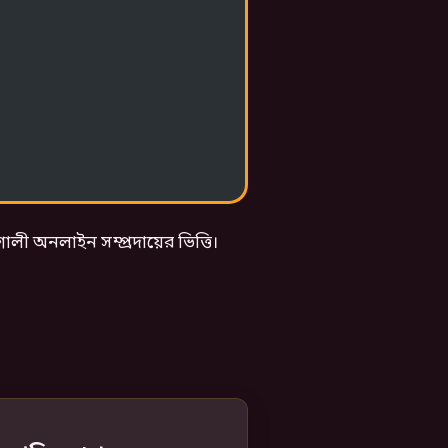
লী অনলাইন সম্প্রদায়ের ভিত্তি।