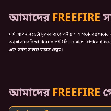
আমাদের
FREEFIRE
স
যদি আপনার ডেটা সুরক্ষা বা গোপনীয়তা সম্পর্কে প্রশ্ন থাক
অথবা সরাসরি আমাদের সাপোর্ট টিমের সাথে যোগাযোগ করতে 
এবং সর্বদা সাহায্য করতে প্রস্তুত।
আমাদের
FREEFIRE
গো