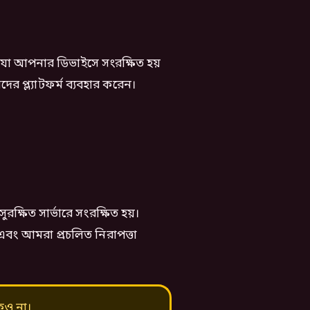
যা আপনার ডিভাইসে সংরক্ষিত হয়
 প্ল্যাটফর্ম ব্যবহার করেন।
রক্ষিত সার্ভারে সংরক্ষিত হয়।
 এবং আমরা প্রচলিত নিরাপত্তা
েও না।