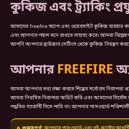
কুকিজ এবং ট্র্যাকিং প্রযু
আমাদের freefire অ্যাপ এবং ওয়েবসাইট কুকিজ ব্যবহার 
এবং আপনার পছন্দ মনে রাখতে সাহায্য করে। আমরা বিশ্লেষণ 
আপনি আপনার ব্রাউজার সেটিংস থেকে কুকিজ নিয়ন্ত্রণ কর
আপনার
FREEFIRE
অ্
আমরা আপনার তথ্য রক্ষা করতে শিল্পের সর্বোত্তম নিরাপত্তা প্রয
আমরা নিয়মিত নিরাপত্তা অডিট করি এবং আমাদের সিস্টেম আপডে
পদ্ধতির গ্যারান্টি দিতে পারি না। আপনার পাসওয়ার্ড শক্তি
গুরুত্বপূর্ণ:
আপনার পাসওয়ার্ড এবং দুই-ফ্যাক্টর অথ