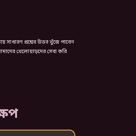
সাধারণ প্রশ্নের উত্তর খুঁজে পাবেন
আমাদের খেলোয়াড়দের সেবা করি
ষেপ