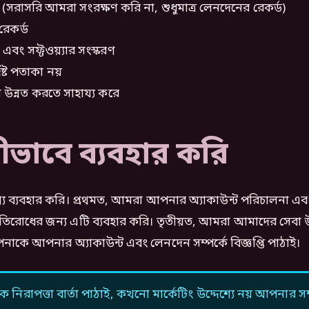
(সরাসরি আমরা সংরক্ষণ করি না, শুধুমাত্র লেনদেনের রেকর্ড)
েকর্ড
ং সফ্টওয়্যার সংস্করণ
ষ্ট পতাকা নয়
া উন্নত করতে সাহায্য করে
ভাবে ব্যবহার করি
দেশ্যে ব্যবহার করি। প্রথমত, আমরা আপনার অ্যাকাউন্ট পরিচালনা 
্রতিরোধের জন্য এটি ব্যবহার করি। তৃতীয়ত, আমরা আমাদের সেবা উন
আপনাকে আপনার অ্যাকাউন্ট এবং লেনদেন সম্পর্কে বিজ্ঞপ্তি পাঠাই।
পত্তা বার্তা পাঠাই, কখনো মার্কেটিং উদ্দেশ্যে নয় আপনার সম্