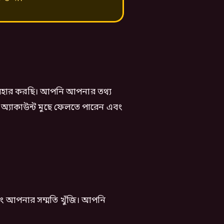
যবহার করছি। আপনি আপনার তথ্য
 অ্যাকাউন্ট মুছে ফেলতে পারেন এবং
বং আপনার সম্মতি খুঁজি। আপনি