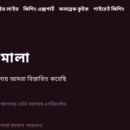
ইভ লাইভ
ফিশিং এক্সপার্ট
কলব্রেক কুইক
পাইরেট ফিশিং
তিমালা
ালায় আমরা বিস্তারিত করেছি
যে আপনার ডেটা সবসময় এনক্রিপ্টেড
্পর্কে জানতে পারবেন।