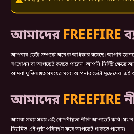
আমাদের
FREEFIRE
ব
আপনার ডেটা সম্পর্কে অনেক অধিকার রয়েছে। আপনি জানত
সংশোধন বা আপডেট করতে পারেন। আপনি নির্দিষ্ট ক্ষেত্রে 
আমরা যুক্তিসঙ্গত সময়ের মধ্যে আপনার ডেটা মুছে দেব। 
আমাদের
FREEFIRE
নী
আমরা সময় সময় এই গোপনীয়তা নীতি আপডেট করি। যখন আমর
নিয়মিত এই পৃষ্ঠা পরিদর্শন করে আপডেট থাকতে পারেন।