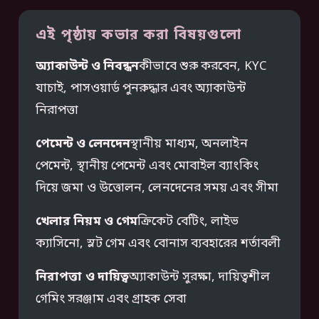
এই পৃষ্ঠায় কভার করা বিষয়গুলো
অ্যাকাউন্ট ও নিবন্ধন
কীভাবে শুরু করবেন, KYC
যাচাই, পাসওয়ার্ড পুনরুদ্ধার এবং অ্যাকাউন্ট
নিরাপত্তা
পেমেন্ট ও লেনদেন
স্থানীয় মাধ্যম, অনলাইন
পেমেন্ট, স্থানীয় পেমেন্ট এবং মোবাইল ব্যাংকিং
দিয়ে জমা ও উত্তোলন, লেনদেনের সময় এবং সীমা
খেলার নিয়ম ও গেম
ক্রিকেট বেটিং, লাইভ
ক্যাসিনো, স্লট গেম এবং বোনাস ব্যবহারের শর্তাবলী
নিরাপত্তা ও দায়িত্ব
অ্যাকাউন্ট সুরক্ষা, দায়িত্বশীল
গেমিং সরঞ্জাম এবং গ্রাহক সেবা