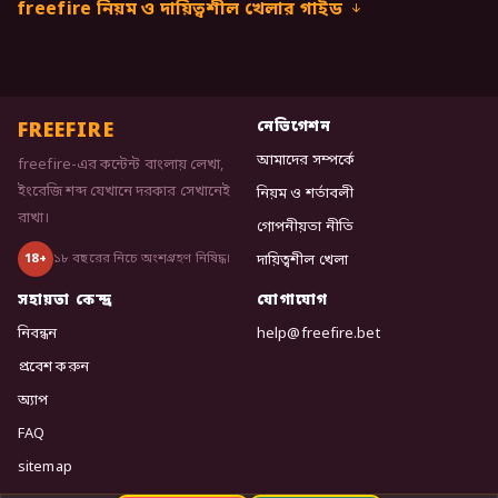
freefire নিয়ম ও দায়িত্বশীল খেলার গাইড
FREEFIRE
নেভিগেশন
আমাদের সম্পর্কে
freefire-এর কন্টেন্ট বাংলায় লেখা,
ইংরেজি শব্দ যেখানে দরকার সেখানেই
নিয়ম ও শর্তাবলী
রাখা।
গোপনীয়তা নীতি
১৮ বছরের নিচে অংশগ্রহণ নিষিদ্ধ।
18+
দায়িত্বশীল খেলা
সহায়তা কেন্দ্র
যোগাযোগ
নিবন্ধন
help@freefire.bet
প্রবেশ করুন
অ্যাপ
FAQ
sitemap