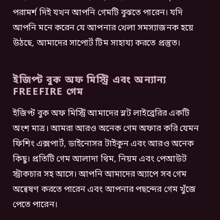
পরামর্শ দিই যখন আপনি গেমটি বুঝতে পারেন। যদি
আপনি মনে করেন যে আপনার খেলা সমস্যাজনক হয়ে
উঠছে, আমাদের সাপোর্ট টিম সাহায্য করতে প্রস্তুত।
ইজিপ্ট বুক অফ মিস্ট্রি এবং অন্যান্য
FREEFIRE গেম
ইজিপ্ট বুক অফ মিস্ট্রি আমাদের স্লট লাইব্রেরির একটি
অংশ মাত্র। আমরা আরও অনেক গেম অফার করি যেমন
ফিশিং এক্সপার্ট, ডাইনোসর টাইকুন এবং আরও অনেক
কিছু। প্রতিটি গেম আলাদা থিম, নিয়ম এবং পেআউট
স্ট্রাকচার সহ আসে। আপনি আমাদের অ্যাপে সব গেম
অন্বেষণ করতে পারেন এবং আপনার পছন্দের গেম খুঁজে
পেতে পারেন।