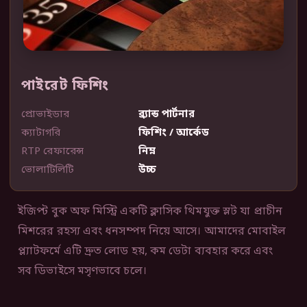
পাইরেট ফিশিং
প্রোভাইডার
ব্র্যান্ড পার্টনার
ক্যাটাগরি
ফিশিং / আর্কেড
RTP রেফারেন্স
নিম্ন
ভোলাটিলিটি
উচ্চ
ইজিপ্ট বুক অফ মিস্ট্রি একটি ক্লাসিক থিমযুক্ত স্লট যা প্রাচীন
মিশরের রহস্য এবং ধনসম্পদ নিয়ে আসে। আমাদের মোবাইল
প্ল্যাটফর্মে এটি দ্রুত লোড হয়, কম ডেটা ব্যবহার করে এবং
সব ডিভাইসে মসৃণভাবে চলে।