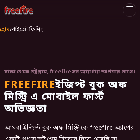
freefire
হোম
›
পাইরেট ফিশিং
ঢাকা থেকে চট্টগ্রাম, freefire সব জায়গায় আপনার সাথে।
FREEFIRE
ইজিপ্ট বুক অফ
মিস্ট্রি এ মোবাইল ফার্স্ট
অভিজ্ঞতা
আমরা ইজিপ্ট বুক অফ মিস্ট্রি কে freefire অ্যাপের
একটি প্রধান স্লট গেম হিসেবে নিয়ে এসেছি যা