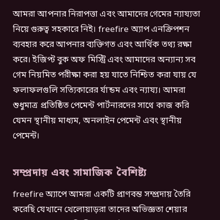
আমরা আপনার নিরাপত্তা এবং আমাদের গেমের ন্যায্যতা
নিয়ে গুরুত্ব সহকারে নিই। freefire অ্যাপ এনক্রিপশন
ব্যবহার করে আপনার ব্যক্তিগত এবং আর্থিক তথ্য রক্ষা
করে। ইজিপ্ট বুক অফ মিস্ট্রি এবং আমাদের অন্যান্য সব
গেম নিয়মিত পরীক্ষা করা হয় যাতে নিশ্চিত করা যায় যে
ফলাফলগুলি সত্যিকারের র্যান্ডম এবং ন্যায্য। আমরা
শুধুমাত্র প্রতিষ্ঠিত পেমেন্ট পার্টনারদের সাথে কাজ করি
যেমন স্থানীয় মাধ্যম, অনলাইন পেমেন্ট এবং স্থানীয়
পেমেন্ট।
সম্প্রদায় এবং সামাজিক বৈশিষ্ট্য
freefire অ্যাপে আমরা একটি প্রাণবন্ত সম্প্রদায় তৈরি
করেছি যেখানে খেলোয়াড়রা তাদের অভিজ্ঞতা শেয়ার