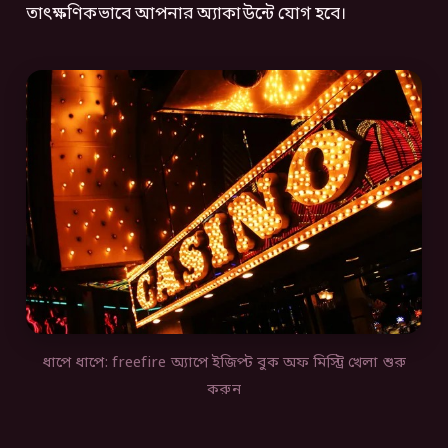
তাৎক্ষণিকভাবে আপনার অ্যাকাউন্টে যোগ হবে।
ধাপে ধাপে: freefire অ্যাপে ইজিপ্ট বুক অফ মিস্ট্রি খেলা শুরু
করুন